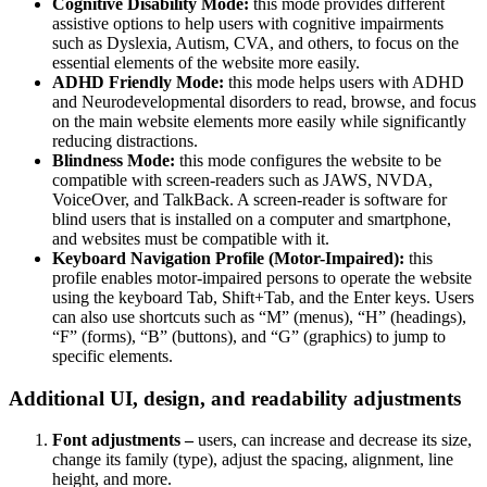
Cognitive Disability Mode:
this mode provides different
assistive options to help users with cognitive impairments
such as Dyslexia, Autism, CVA, and others, to focus on the
essential elements of the website more easily.
ADHD Friendly Mode:
this mode helps users with ADHD
and Neurodevelopmental disorders to read, browse, and focus
on the main website elements more easily while significantly
reducing distractions.
Blindness Mode:
this mode configures the website to be
compatible with screen-readers such as JAWS, NVDA,
VoiceOver, and TalkBack. A screen-reader is software for
blind users that is installed on a computer and smartphone,
and websites must be compatible with it.
Keyboard Navigation Profile (Motor-Impaired):
this
profile enables motor-impaired persons to operate the website
using the keyboard Tab, Shift+Tab, and the Enter keys. Users
can also use shortcuts such as “M” (menus), “H” (headings),
“F” (forms), “B” (buttons), and “G” (graphics) to jump to
specific elements.
Additional UI, design, and readability adjustments
Font adjustments –
users, can increase and decrease its size,
change its family (type), adjust the spacing, alignment, line
height, and more.