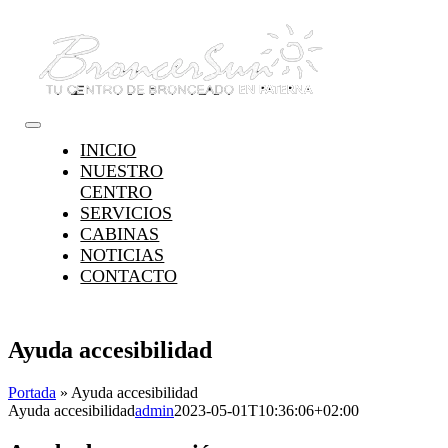
Saltar
al
contenido
Toggle
INICIO
Navigation
NUESTRO
CENTRO
SERVICIOS
CABINAS
NOTICIAS
CONTACTO
Ayuda accesibilidad
Portada
»
Ayuda accesibilidad
Ayuda accesibilidad
admin
2023-05-01T10:36:06+02:00