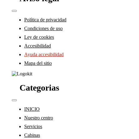
Toggle
Navigation
Política de privacidad
Condiciones de uso
Ley de cookies
Accesibilidad
Ayuda accesibilidad
Mapa del sitio
Categorias
Toggle
Navigation
INICIO
Nuestro centro
Servicios
Cabinas