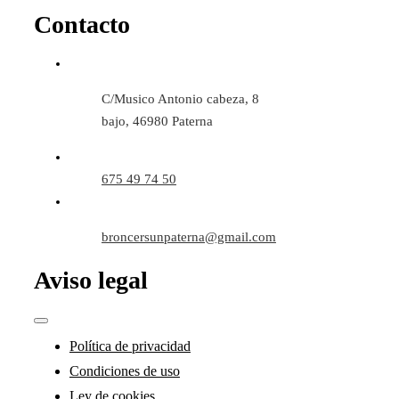
Contacto
C/Musico Antonio cabeza, 8
bajo, 46980 Paterna
675 49 74 50
broncersunpaterna@gmail.com
Aviso legal
Toggle
Navigation
Política de privacidad
Condiciones de uso
Ley de cookies