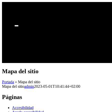
Saltar
al
contenido
Toggle
Navigation
INICIO
NUESTRO CENTRO
SERVICIOS
CABINAS
NOTICIAS
CONTACTO
Mapa del sitio
Portada
»
Mapa del sitio
Mapa del sitio
admin
2023-05-01T10:41:44+02:00
Páginas
Accesibilidad