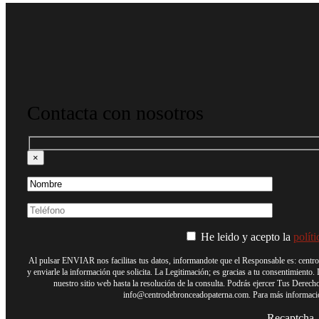
Contacta con nosotros
×
He leido y acepto la
polít
Al pulsar ENVIAR nos facilitas tus datos, informandote que el Responsable es: centro
y enviarle la información que solicita. La Legitimación; es gracias a tu consentimiento.
nuestro sitio web hasta la resolución de la consulta. Podrás ejercer Tus Derech
info@centrodebronceadopaterna.com
. Para más informaci
Recaptcha