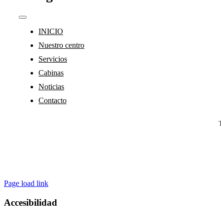
Toggle
Navigation
INICIO
Nuestro centro
Servicios
Cabinas
Noticias
Contacto
Page load link
Accesibilidad