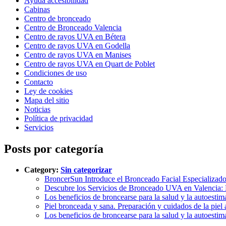
Ayuda accesibilidad
Cabinas
Centro de bronceado
Centro de Bronceado Valencia
Centro de rayos UVA en Bétera
Centro de rayos UVA en Godella
Centro de rayos UVA en Manises
Centro de rayos UVA en Quart de Poblet
Condiciones de uso
Contacto
Ley de cookies
Mapa del sitio
Noticias
Política de privacidad
Servicios
Posts por categoría
Category:
Sin categorizar
BroncerSun Introduce el Bronceado Facial Especializado
Descubre los Servicios de Bronceado UVA en Valencia: 
Los beneficios de broncearse para la salud y la autoestim
Piel bronceada y sana. Preparación y cuidados de la piel
Los beneficios de broncearse para la salud y la autoestim