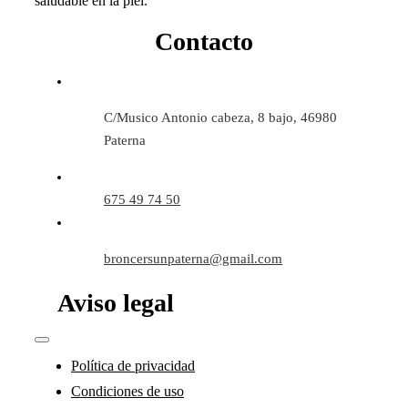
saludable en la piel.
Contacto
C/Musico Antonio cabeza, 8 bajo, 46980
Paterna
675 49 74 50
broncersunpaterna@gmail.com
Aviso legal
Toggle
Navigation
Política de privacidad
Condiciones de uso