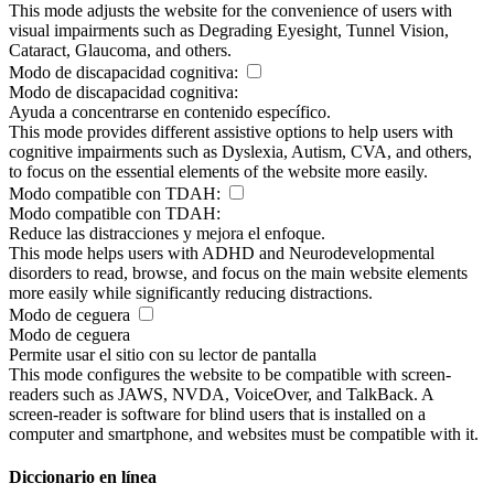
This mode adjusts the website for the convenience of users with
visual impairments such as Degrading Eyesight, Tunnel Vision,
Cataract, Glaucoma, and others.
Modo de discapacidad cognitiva:
Modo de discapacidad cognitiva:
Ayuda a concentrarse en contenido específico.
This mode provides different assistive options to help users with
cognitive impairments such as Dyslexia, Autism, CVA, and others,
to focus on the essential elements of the website more easily.
Modo compatible con TDAH:
Modo compatible con TDAH:
Reduce las distracciones y mejora el enfoque.
This mode helps users with ADHD and Neurodevelopmental
disorders to read, browse, and focus on the main website elements
more easily while significantly reducing distractions.
Modo de ceguera
Modo de ceguera
Permite usar el sitio con su lector de pantalla
This mode configures the website to be compatible with screen-
readers such as JAWS, NVDA, VoiceOver, and TalkBack. A
screen-reader is software for blind users that is installed on a
computer and smartphone, and websites must be compatible with it.
Diccionario en línea