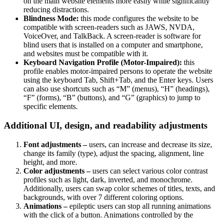
on the main website elements more easily while significantly
reducing distractions.
Blindness Mode:
this mode configures the website to be
compatible with screen-readers such as JAWS, NVDA,
VoiceOver, and TalkBack. A screen-reader is software for
blind users that is installed on a computer and smartphone,
and websites must be compatible with it.
Keyboard Navigation Profile (Motor-Impaired):
this
profile enables motor-impaired persons to operate the website
using the keyboard Tab, Shift+Tab, and the Enter keys. Users
can also use shortcuts such as “M” (menus), “H” (headings),
“F” (forms), “B” (buttons), and “G” (graphics) to jump to
specific elements.
Additional UI, design, and readability adjustments
Font adjustments –
users, can increase and decrease its size,
change its family (type), adjust the spacing, alignment, line
height, and more.
Color adjustments –
users can select various color contrast
profiles such as light, dark, inverted, and monochrome.
Additionally, users can swap color schemes of titles, texts, and
backgrounds, with over 7 different coloring options.
Animations –
epileptic users can stop all running animations
with the click of a button. Animations controlled by the