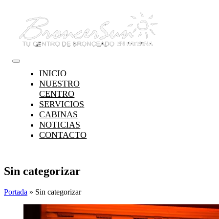
Saltar
al
contenido
Toggle
INICIO
Navigation
NUESTRO
CENTRO
SERVICIOS
CABINAS
NOTICIAS
CONTACTO
Sin categorizar
Portada
»
Sin categorizar